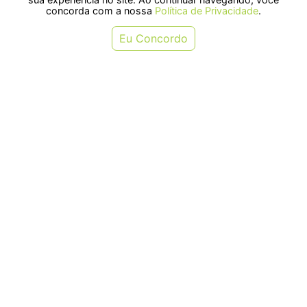
concorda com a nossa
Política de Privacidade
.
Eu Concordo
Ração Alcon Goldfish Colour para
Ração Alcon Carnívoros Fundo
Peixes Ornamentais 100g
para Peixes Carnívoros 145g
R$ 45,25
R$ 56,25
ou em 1x de R$ 45,25
ou em 1x de R$ 56,25
COMPRAR
COMPRAR