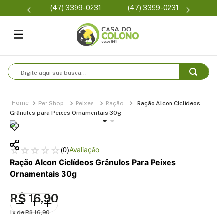
Parcelamento em até 6x
(47) 3399-0231
Condições de frete
sem juros
Digite aqui sua busca...
Pet Shop
Peixes
Ração
Ração Alcon Ciclídeos
Grânulos para Peixes Ornamentais 30g
☆
☆
☆
☆
☆
(
0
)
Ração Alcon Ciclídeos Grânulos Para Peixes
Ornamentais 30g
R$
16
,
90
1
R$
16
,
90