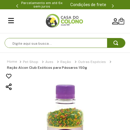
Parcelamento em até 6x
99-0231
(47
Condições de frete
sem juros
Digite aqui sua busca...
Pet Shop
Aves
Ração
Outras Espécies
Ração Alcon Club Exóticos para Pássaros 150g