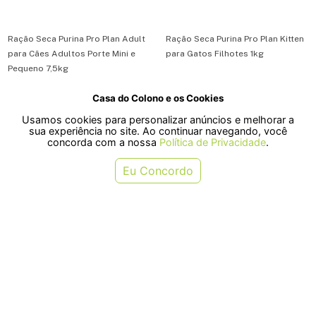
Ração Seca Purina Pro Plan Adult
Ração Seca Purina Pro Plan Kitten
para Cães Adultos Porte Mini e
para Gatos Filhotes 1kg
Pequeno 7,5kg
Casa do Colono e os Cookies
R$ 316,10
R$ 89,90
Usamos cookies para personalizar anúncios e melhorar a
ou em 6x de R$ 52,68
ou em 1x de R$ 89,90
sua experiência no site. Ao continuar navegando, você
concorda com a nossa
Política de Privacidade
.
COMPRAR
COMPRAR
Eu Concordo