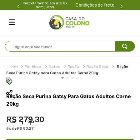
Parcelamento em até 6x
99-0231
(47
Condições de frete
sem juros
Digite aqui sua busca...
Pet Shop
Gatos
Ração
Ração Seca
Ração
Seca Purina Gatsy para Gatos Adultos Carne 20kg
Ração Seca Purina Gatsy Para Gatos Adultos Carne
20kg
R$
279
,
30
6
R$
53
,
27