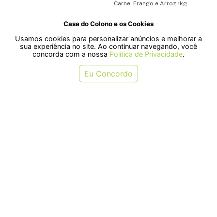
Carne, Frango e Arroz 1kg
Casa do Colono e os Cookies
R$ 114,90
R$ 28,60
Usamos cookies para personalizar anúncios e melhorar a
ou em 2x de R$ 57,45
ou em 1x de R$ 28,60
sua experiência no site. Ao continuar navegando, você
concorda com a nossa
Política de Privacidade
.
COMPRAR
COMPRAR
Eu Concordo
Ração Seca Dog Chow Papita para
Ração Seca Dog Chow para Cães
Cães Filhotes Carne, Frango e
Filhotes Porte Mini e Pequeno