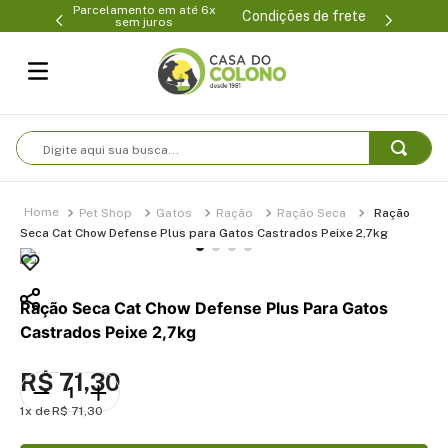
Parcelamento em até 6x
99-0231
(47
Condições de frete
sem juros
Digite aqui sua busca...
Pet Shop
Gatos
Ração
Ração Seca
Ração
Seca Cat Chow Defense Plus para Gatos Castrados Peixe 2,7kg
Ração Seca Cat Chow Defense Plus Para Gatos
Castrados Peixe 2,7kg
R$
71
,
30
1
R$
71
,
30