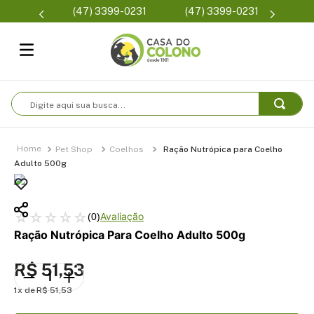
Parcelamento em até 6x
0231
(47) 3399-0231
Condições 
sem juros
Digite aqui sua busca...
Pet Shop
Coelhos
Ração Nutrópica para Coelho
Adulto 500g
☆
☆
☆
☆
☆
(
0
)
Ração Nutrópica Para Coelho Adulto 500g
R$
51
,
53
1
R$
51
,
53