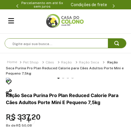
Parcelamento em até 6x
99-0231
(47
Condições de frete
sem juros
Digite aqui sua busca...
Pet Shop
Cães
Ração
Ração Seca
Ração
Seca Purina Pro Plan Reduced Calorie para Cães Adultos Porte Mini e
Pequeno 7,5kg
Ração Seca Purina Pro Plan Reduced Calorie Para
Cães Adultos Porte Mini E Pequeno 7,5kg
R$
337
,
20
8
R$
50
,
08