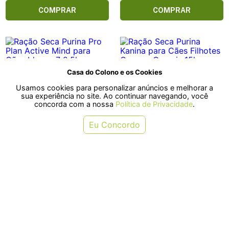
COMPRAR
COMPRAR
Casa do Colono e os Cookies
Usamos cookies para personalizar anúncios e melhorar a
sua experiência no site. Ao continuar navegando, você
concorda com a nossa
Política de Privacidade
.
Eu Concordo
Ração Seca Purina Pro Plan Active
Ração Seca Purina Kanina para
Mind para Cães Idosos 7 2,5kg
Cães Filhotes Carne e Cereais
15kg
R$ 159,30
R$ 199,70
ou em 3x de R$ 53,10
ou em 3x de R$ 66,56