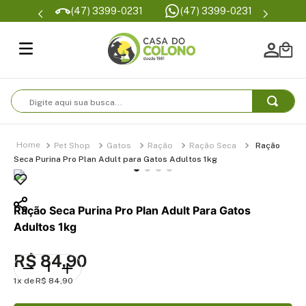
Parcelamento em
(47) 3399-0231
(47) 3399-0231
sem juro
Digite aqui sua busca...
Pet Shop
Gatos
Ração
Ração Seca
Ração
Seca Purina Pro Plan Adult para Gatos Adultos 1kg
Ração Seca Purina Pro Plan Adult Para Gatos
Adultos 1kg
R$
84
,
90
1
R$
84
,
90