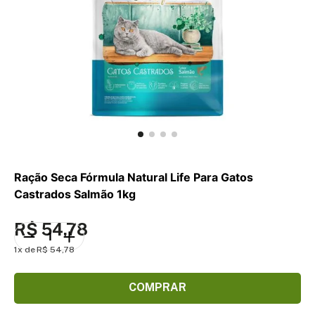
Ração Seca Fórmula Natural Life Para Gatos
Castrados Salmão 1kg
R$
54
,
78
1
R$
54
,
78
COMPRAR