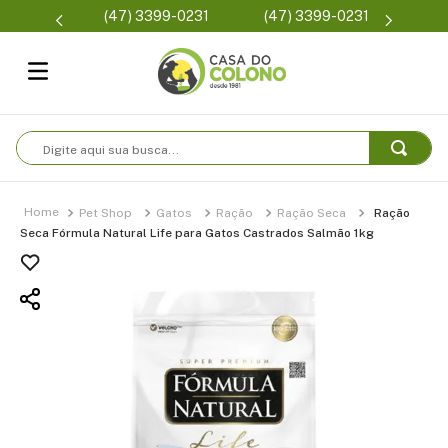
Parcelamento em até 6x
(47) 3399-0231
Condições de frete
sem juros
Digite aqui sua busca...
Pet Shop
Gatos
Ração
Ração Seca
Ração
Seca Fórmula Natural Life para Gatos Castrados Salmão 1kg