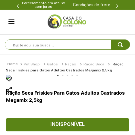
Parcelamento em até 6x
99-0231
(47
Condições de frete
sem juros
Digite aqui sua busca...
Pet Shop
Gatos
Ração
Ração Seca
Ração
Seca Friskies para Gatos Adultos Castrados Megamix 2,5kg
Ração Seca Friskies Para Gatos Adultos Castrados
Megamix 2,5kg
INDISPONÍVEL