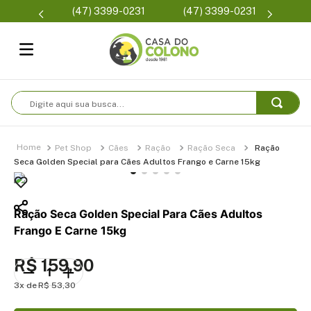
Parcelamento em até
(47) 3399-0231
(47) 3399-0231
sem juros
Digite aqui sua busca...
Pet Shop
Cães
Ração
Ração Seca
Ração
Seca Golden Special para Cães Adultos Frango e Carne 15kg
Ração Seca Golden Special Para Cães Adultos
Frango E Carne 15kg
R$
159
,
90
3
R$
53
,
30