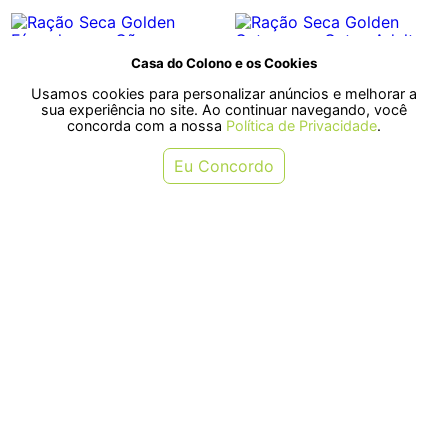
Casa do Colono e os Cookies
Usamos cookies para personalizar anúncios e melhorar a
sua experiência no site. Ao continuar navegando, você
concorda com a nossa
Política de Privacidade
.
Eu Concordo
Ração Seca Golden Fórmula para
Ração Seca Golden Gatos para
Cães Adultos Porte Pequeno Mini
Gatos Adultos Carne 10,1kg
Bits Frango 15kg
R$ 174,90
R$ 164,90
ou em 3x de R$ 58,30
ou em 3x de R$ 54,96
COMPRAR
COMPRAR