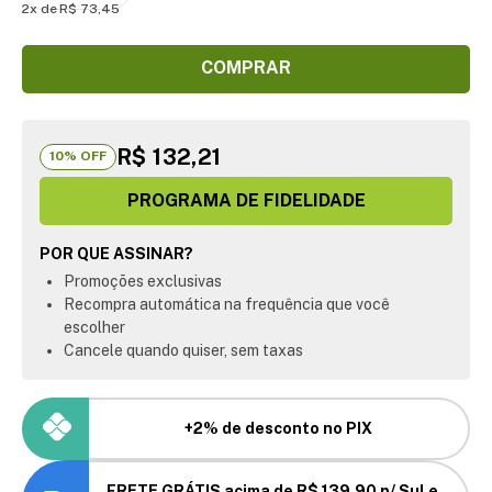
2
R$
73
,
45
COMPRAR
R$ 132,21
10
% OFF
PROGRAMA DE FIDELIDADE
POR QUE ASSINAR?
Promoções exclusivas
Recompra automática na frequência que você
escolher
Cancele quando quiser, sem taxas
+2% de desconto no PIX
FRETE GRÁTIS acima de R$ 139,90 p/ Sul e