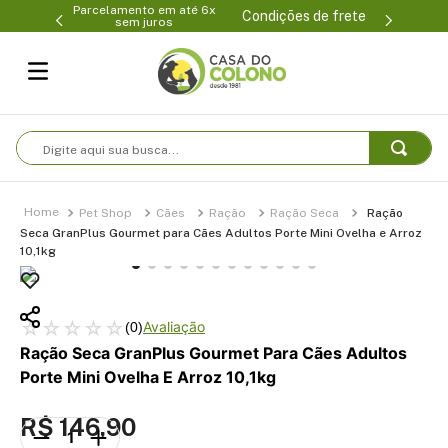
Parcelamento em até 6x
99-0231
(47
Condições de frete
sem juros
Digite aqui sua busca...
Pet Shop
Cães
Ração
Ração Seca
Ração
Seca GranPlus Gourmet para Cães Adultos Porte Mini Ovelha e Arroz
10,1kg
☆
☆
☆
☆
☆
(
0
)
Ração Seca GranPlus Gourmet Para Cães Adultos
Porte Mini Ovelha E Arroz 10,1kg
R$
146
,
90