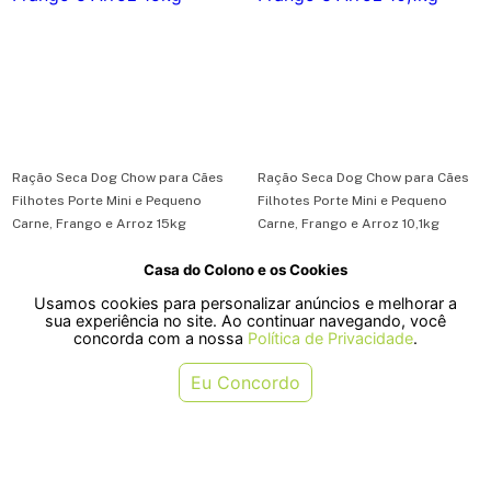
Ração Seca Dog Chow para Cães
Ração Seca Dog Chow para Cães
Filhotes Porte Mini e Pequeno
Filhotes Porte Mini e Pequeno
Carne, Frango e Arroz 15kg
Carne, Frango e Arroz 10,1kg
Casa do Colono e os Cookies
R$ 188,10
R$ 154,70
Usamos cookies para personalizar anúncios e melhorar a
ou em 3x de R$ 62,70
ou em 3x de R$ 51,56
sua experiência no site. Ao continuar navegando, você
concorda com a nossa
Política de Privacidade
.
COMPRAR
COMPRAR
Eu Concordo