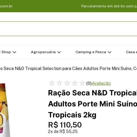
.com.br
Parcelamento em até 6x sem j
t Shop
Agropecuária
Camping e Pesca
Casa e
o Seca N&D Tropical Selection para Cães Adultos Porte Mini Suíno, Ce
☆
☆
☆
☆
☆
(
0
)
Ração Seca N&D Tropical
Adultos Porte Mini Suíno
Tropicais 2kg
R$
110
,
50
2
R$
55
,
25