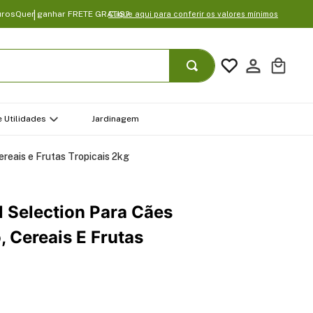
uros
Quer ganhar FRETE GRATIS?
Clique aqui para conferir os valores mínimos
 Utilidades
Jardinagem
reais e Frutas Tropicais 2kg
 Selection Para Cães
, Cereais E Frutas