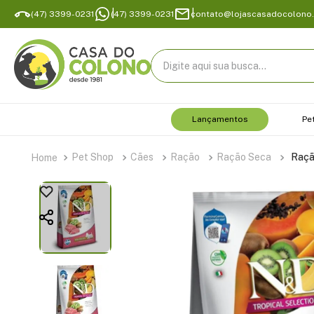
(47) 3399-0231
(47) 3399-0231
contato@lojascasadocolono
Digite aqui sua busca...
Lançamentos
Pe
Pet Shop
Cães
Ração
Ração Seca
Raçã