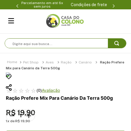
Parcelamento em até 6x
99-0231
(47
Condições de frete
sem juros
Digite aqui sua busca...
Pet Shop
Aves
Ração
Canário
Ração Prefere
Mix para Canário da Terra 500g
☆
☆
☆
☆
☆
(
0
)
Ração Prefere Mix Para Canário Da Terra 500g
R$
19
,
90
1
R$
19
,
90