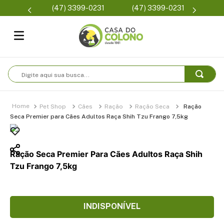
Parcelam
(47) 3399-0231
(47) 3399-0231
se
Digite aqui sua busca...
Pet Shop
Cães
Ração
Ração Seca
Ração
Seca Premier para Cães Adultos Raça Shih Tzu Frango 7,5kg
Ração Seca Premier Para Cães Adultos Raça Shih
Tzu Frango 7,5kg
INDISPONÍVEL