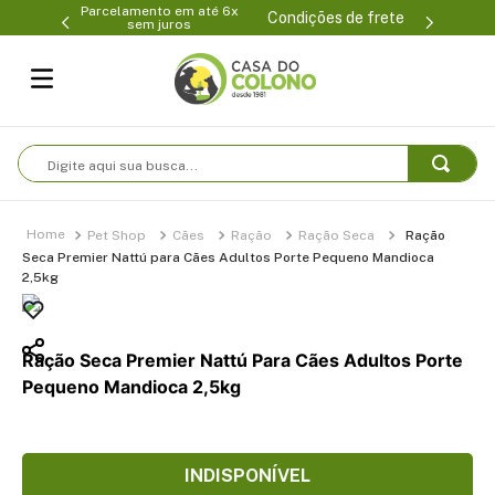
Parcelamento em até 6x
99-0231
(47
Condições de frete
sem juros
Digite aqui sua busca...
Pet Shop
Cães
Ração
Ração Seca
Ração
Seca Premier Nattú para Cães Adultos Porte Pequeno Mandioca
2,5kg
Ração Seca Premier Nattú Para Cães Adultos Porte
Pequeno Mandioca 2,5kg
INDISPONÍVEL