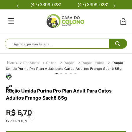
Parcelam
(47) 3399-0231
(47) 3399-0231
se
Digite aqui sua busca...
Pet Shop
Gatos
Ração
Ração Úmida
Ração
Úmida Purina Pro Plan Adult para Gatos Adultos Frango Sachê 85g
Ração Úmida Purina Pro Plan Adult Para Gatos
Adultos Frango Sachê 85g
R$
6
,
70
1
R$
6
,
70