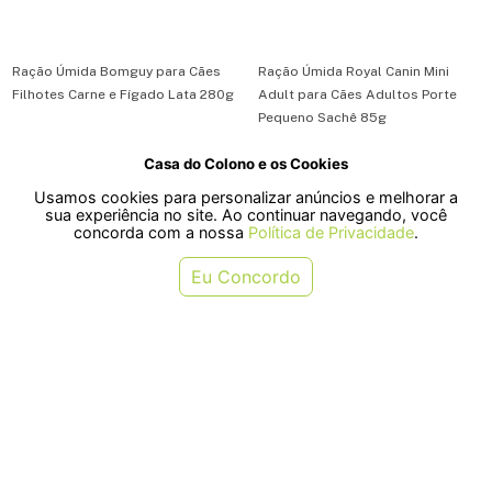
Ração Úmida Bomguy para Cães
Ração Úmida Royal Canin Mini
Filhotes Carne e Fígado Lata 280g
Adult para Cães Adultos Porte
Pequeno Sachê 85g
Casa do Colono e os Cookies
R$ 11,90
R$ 13,99
Usamos cookies para personalizar anúncios e melhorar a
ou em 1x de R$ 11,90
ou em 1x de R$ 13,99
sua experiência no site. Ao continuar navegando, você
concorda com a nossa
Política de Privacidade
.
COMPRAR
COMPRAR
Eu Concordo