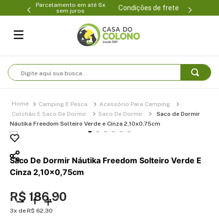
Parcelamento em até 6x
99-0231
(47
Condições de frete
sem juros
Digite aqui sua busca...
Camping E Pesca
Acessório Para Camping
Colchão E Saco De Dormir
Saco De Dormir
Saco de Dormir
Náutika Freedom Solteiro Verde e Cinza 2,10x0,75cm
Saco De Dormir Náutika Freedom Solteiro Verde E
Cinza 2,10x0,75cm
R$
186
,
90
3
R$
62
,
30