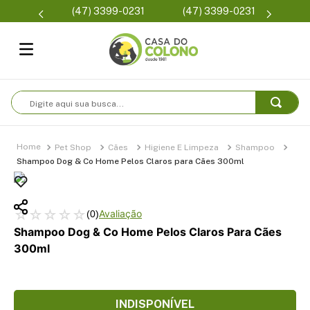
Parcelam
(47) 3399-0231
(47) 3399-0231
se
Digite aqui sua busca...
Pet Shop
Cães
Higiene E Limpeza
Shampoo
Shampoo Dog & Co Home Pelos Claros para Cães 300ml
☆
☆
☆
☆
☆
(
0
)
Shampoo Dog & Co Home Pelos Claros Para Cães
300ml
INDISPONÍVEL