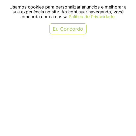
Usamos cookies para personalizar anúncios e melhorar a
SELOS
sua experiência no site. Ao continuar navegando, você
concorda com a nossa
Política de Privacidade
.
Rua Pre. Frederico Hardt, 119 - Centro, Indaial - SC, 89080-018
Eu Concordo