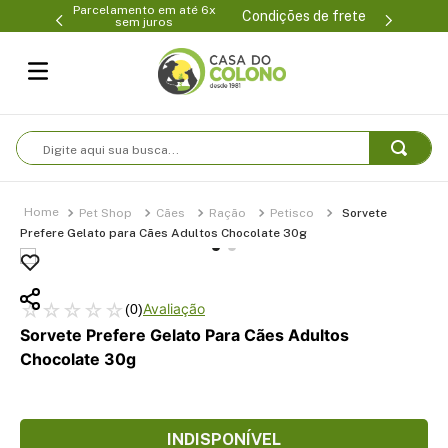
Parcelamento em até 6x
99-0231
(47
Condições de frete
sem juros
Digite aqui sua busca...
Pet Shop
Cães
Ração
Petisco
Sorvete
Prefere Gelato para Cães Adultos Chocolate 30g
☆
☆
☆
☆
☆
(
0
)
Sorvete Prefere Gelato Para Cães Adultos
Chocolate 30g
INDISPONÍVEL