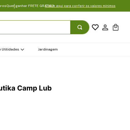
uros
Quer ganhar FRETE GRATIS?
Clique aqui para conferir os valores mínimos
 Utilidades
Jardinagem
utika Camp Lub