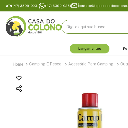
(47) 3399-0231
(47) 3399-0231
contato@lojascasadocolono
Digite aqui sua busca...
Lançamentos
Pe
Camping E Pesca
Acessório Para Camping
Out