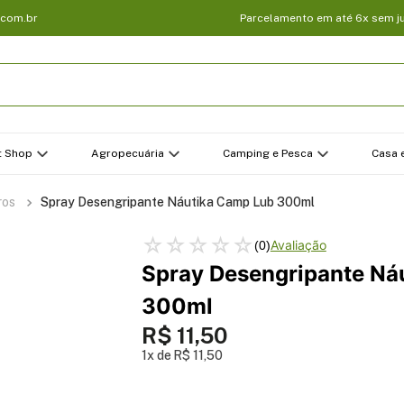
.com.br
Parcelamento em até 6x sem j
t Shop
Agropecuária
Camping e Pesca
Casa e
ros
Spray Desengripante Náutika Camp Lub 300ml
☆
☆
☆
☆
☆
(
0
)
Spray Desengripante Ná
300ml
R$
11
,
50
1
R$
11
,
50