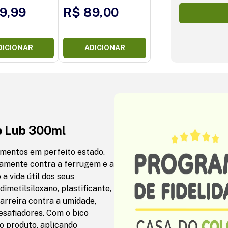
9,99
R$ 89,00
DICIONAR
ADICIONAR
p Lub 300ml
amentos em perfeito estado.
etamente contra a ferrugem e a
 vida útil dos seus
imetilsiloxano, plastificante,
barreira contra a umidade,
safiadores. Com o bico
do produto, aplicando