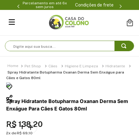
Parcelamento em até 6x
1
(47) 3399
Condições de frete
sem juros
Digite aqui sua busca...
Pet Shop
Cães
Higiene E Limpeza
Hidratante
Spray Hidratante Botupharma Oxanan Derma Sem Enxágue para
Cães e Gatos 80ml
Spray Hidratante Botupharma Oxanan Derma Sem
Enxágue Para Cães E Gatos 80ml
R$
138
,
20
2
R$
69
,
10