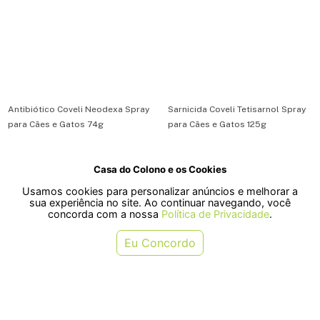
Antibiótico Coveli Neodexa Spray
Sarnicida Coveli Tetisarnol Spray
para Cães e Gatos 74g
para Cães e Gatos 125g
Casa do Colono e os Cookies
R$ 67,32
R$ 107,99
Usamos cookies para personalizar anúncios e melhorar a
ou em 1x de R$ 67,32
ou em 2x de R$ 53,99
sua experiência no site. Ao continuar navegando, você
concorda com a nossa
Política de Privacidade
.
COMPRAR
COMPRAR
Eu Concordo