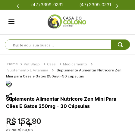
Parcelamento em até 6x
) 3399-0231
(47) 3399-0231
Co
sem juros
Digite aqui sua busca...
Pet Shop
Cães
Medicamento
Suplemento E Vitamina
Suplemento Alimentar Nutricore Zen
Mini para Cães e Gatos 250mg - 30 cápsulas
Suplemento Alimentar Nutricore Zen Mini Para
Cães E Gatos 250mg - 30 Cápsulas
R$
152
,
90
3
R$
50
,
96