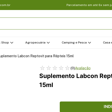
.com.br
Parcelamento em até 6x sem j
t Shop
Agropecuária
Camping e Pesca
Casa e
uplemento Labcon Reptovit para Répteis 15ml
☆
☆
☆
☆
☆
(
0
)
Suplemento Labcon Rept
15ml
IND