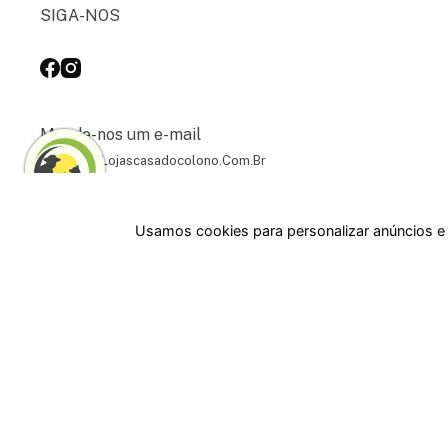
SIGA-NOS
Mande-nos um e-mail
Contato@lojascasadocolono.com.br
Usamos cookies para personalizar anúncios e 
Rua Pre. Frederico Hardt, 119 - Centro, Indaial - SC,
89080-018