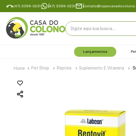
(47) 3399-0231
(47) 3399-0231
contato@lojascasadocolono
Digite aqui sua busca...
Lançamentos
Pe
Pet Shop
Répteis
Suplemento E Vitamina
S