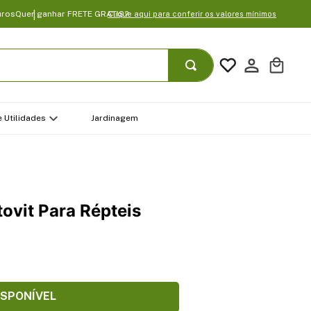
uros
Quer ganhar FRETE GRATIS?
Clique aqui para conferir os valores mínimos
 Utilidades
Jardinagem
ovit Para Répteis
ISPONÍVEL