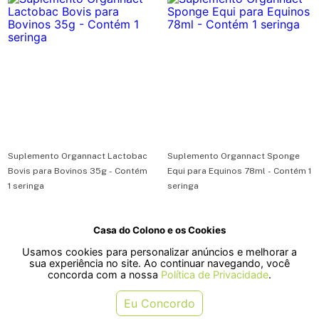
Suplemento Organnact Lactobac
Suplemento Organnact Sponge
Bovis para Bovinos 35g - Contém
Equi para Equinos 78ml - Contém 1
1 seringa
seringa
R$ 39,90
R$ 60,90
Casa do Colono e os Cookies
ou em 1x de R$ 39,90
ou em 1x de R$ 60,90
Usamos cookies para personalizar anúncios e melhorar a
sua experiência no site. Ao continuar navegando, você
COMPRAR
COMPRAR
concorda com a nossa
Política de Privacidade
.
Eu Concordo