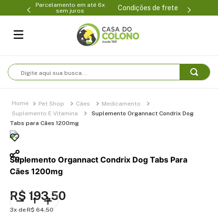
Parcelamento em até 6x
99-0231
(47
Condições de frete
sem juros
Digite aqui sua busca...
Pet Shop
Cães
Medicamento
Suplemento E Vitamina
Suplemento Organnact Condrix Dog
Tabs para Cães 1200mg
Suplemento Organnact Condrix Dog Tabs Para
Cães 1200mg
R$
193
,
50
3
R$
64
,
50