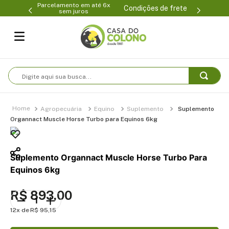
Parcelamento em até 6x
99-0231
(47
Condições de frete
sem juros
Digite aqui sua busca...
Agropecuária
Equino
Suplemento
Suplemento
Organnact Muscle Horse Turbo para Equinos 6kg
Suplemento Organnact Muscle Horse Turbo Para
Equinos 6kg
R$
893
,
00
12
R$
95
,
15