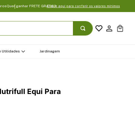
uros
Quer ganhar FRETE GRATIS?
Clique aqui para conferir os valores mínimos
 Utilidades
Jardinagem
trifull Equi Para