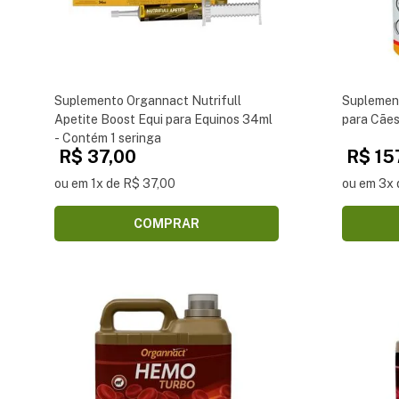
Suplemento Organnact Nutrifull
Suplemen
Apetite Boost Equi para Equinos 34ml
para Cãe
- Contém 1 seringa
R$ 37,00
R$ 15
ou em 1x de R$ 37,00
ou em 3x 
COMPRAR