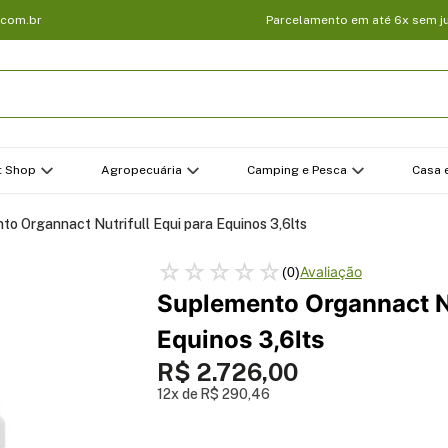
.com.br
Parcelamento em até 6x sem j
t Shop
Agropecuária
Camping e Pesca
Casa e
to Organnact Nutrifull Equi para Equinos 3,6lts
☆
☆
☆
☆
☆
(
0
)
Suplemento Organnact Nu
Equinos 3,6lts
R$
2
.
726
,
00
12
R$
290
,
46