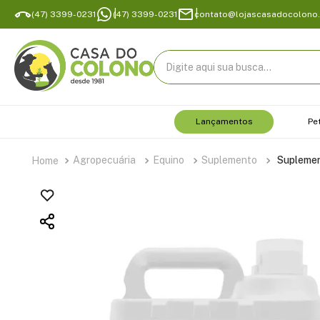
(47) 3399-0231
(47) 3399-0231
contato@lojascasadocolono
Digite aqui sua busca...
Lançamentos
Pe
Agropecuária
Equino
Suplemento
Suplemen