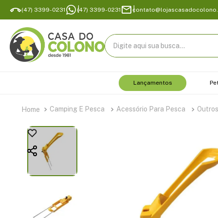
(47) 3399-0231
(47) 3399-0231
contato@lojascasadocolono
Digite aqui sua busca...
Lançamentos
Pe
Camping E Pesca
Acessório Para Pesca
Outro