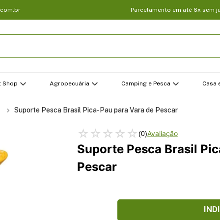
.com.br
Parcelamento em até 6x sem j
t Shop
Agropecuária
Camping e Pesca
Casa e
s
Suporte Pesca Brasil Pica-Pau para Vara de Pescar
☆
☆
☆
☆
☆
(
0
)
Suporte Pesca Brasil Pi
Pescar
IND