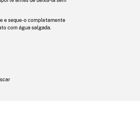
uporte antes de deixá-la sem
oce e seque-o completamente
tato com água salgada.
escar