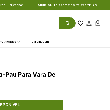
uros
Quer ganhar FRETE GRATIS?
Clique aqui para conferir os valores mínimos
 Utilidades
Jardinagem
ca-Pau Para Vara De
ISPONÍVEL