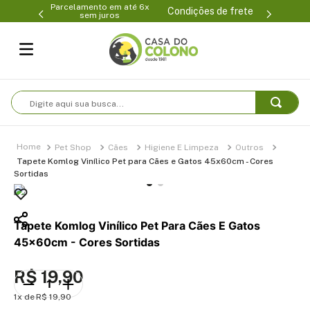
ento em até 6x
(47) 3399-0231
Condições de frete
m juros
Digite aqui sua busca...
Pet Shop
Cães
Higiene E Limpeza
Outros
Tapete Komlog Vinílico Pet para Cães e Gatos 45x60cm - Cores
Sortidas
Tapete Komlog Vinílico Pet Para Cães E Gatos
45x60cm - Cores Sortidas
R$
19
,
90
1
R$
19
,
90