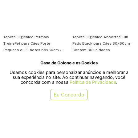
Tapete Higiênico Petmais
Tapete Higiênico Absortec Fun
TreinePet para Cães Porte
Pads Black para Cães 80x60cm -
Pequeno ou Filhotes 55x60cm -
Contém 30 unidades
Contém 30 unidades
Casa do Colono e os Cookies
R$ 74,90
R$ 98,90
Usamos cookies para personalizar anúncios e melhorar a
ou em 1x de R$ 74,90
ou em 1x de R$ 98,90
sua experiência no site. Ao continuar navegando, você
concorda com a nossa
Política de Privacidade
.
COMPRAR
COMPRAR
Eu Concordo