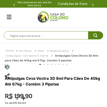
ento em até 6x
(47) 3399-0231
Condições de frete
m juros
Digite aqui sua busca...
Pet Shop
Cães
Medicamento
Antipulgas, Carrapato E Sarna
Antipulgas Ceva Vectra 3D 8ml
para Cães de 40kg até 67kg - Contém 3 pipetas
Antipulgas Ceva Vectra 3D 8ml Para Cães De 40kg
Até 67kg - Contém 3 Pipetas
R$
199
,
90
3
R$
66
,
63