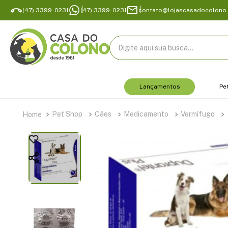
(47) 3399-0231
(47) 3399-0231
contato@lojascasadocolono
Digite aqui sua busca...
Lançamentos
Pe
Pet Shop
Cães
Medicamento
Vermífugo