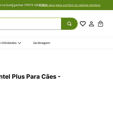
uros
Quer ganhar FRETE GRATIS?
Clique aqui para conferir os valores mínimos
 Utilidades
Jardinagem
tel Plus Para Cães -