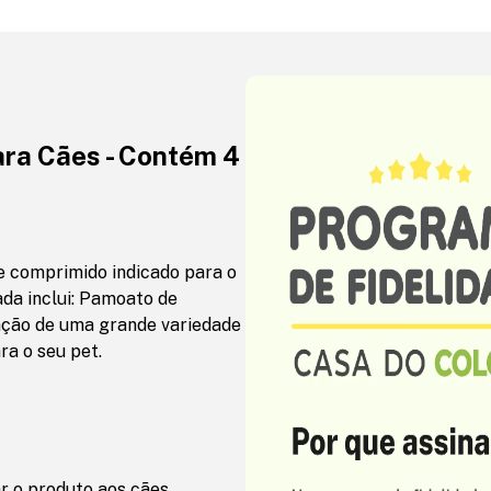
ara Cães - Contém 4
e comprimido indicado para o
da inclui: Pamoato de
nação de uma grande variedade
a o seu pet.
r o produto aos cães.