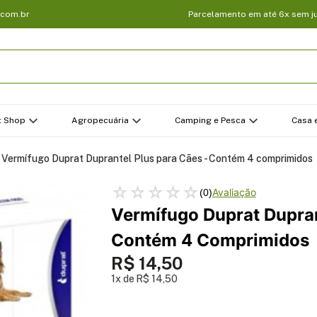
.com.br
Parcelamento em até 6x sem j
t Shop
Agropecuária
Camping e Pesca
Casa e
Vermífugo Duprat Duprantel Plus para Cães - Contém 4 comprimidos
☆
☆
☆
☆
☆
(
0
)
Vermífugo Duprat Dupran
Contém 4 Comprimidos
R$
14
,
50
1
R$
14
,
50