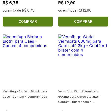
comprimidos
R$ 6,75
R$ 12,90
ou em 1x de R$ 6,75
ou em 1x de R$ 12,90
COMPRAR
COMPRAR
Vermífugo Biofarm Biotril para
Vermífugo World Vermicats
Cães - Contém 4 comprimidos
600mg para Gatos até 3kg -
Contém 1 blister com 4
comprimidos