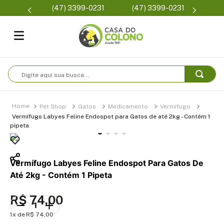
Parcelamento em até 6x
(47) 3399-0231
Condições de frete
sem juros
Digite aqui sua busca...
Pet Shop
Gatos
Medicamento
Vermífugo
Vermífugo Labyes Feline Endospot para Gatos de até 2kg - Contém 1
pipeta
Vermífugo Labyes Feline Endospot Para Gatos De
Até 2kg - Contém 1 Pipeta
R$
74
,
00
1
R$
74
,
00