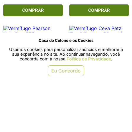
COMPRAR
COMPRAR
Casa do Colono e os Cookies
Usamos cookies para personalizar anúncios e melhorar a
sua experiência no site. Ao continuar navegando, você
concorda com a nossa
Política de Privacidade
.
Eu Concordo
Vermífugo Pearson Helmiben
Vermífugo Ceva Petzi Plus 2,8g
600mg para Cães - Contém 4
para Cães até 40kg - Contém 2
comprimidos
comprimidos
R$ 39,90
R$ 101,60
ou em 1x de R$ 39,90
ou em 2x de R$ 50,80