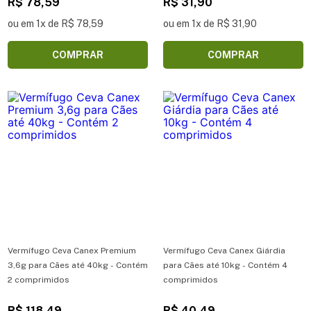
900 mg para Cães 10kg com 4 cp
R$ 78,59
R$ 31,90
ou em 1x de R$ 78,59
ou em 1x de R$ 31,90
COMPRAR
COMPRAR
Vermífugo Ceva Canex Premium
Vermífugo Ceva Canex Giárdia
3,6g para Cães até 40kg - Contém
para Cães até 10kg - Contém 4
2 comprimidos
comprimidos
R$ 118,49
R$ 40,49