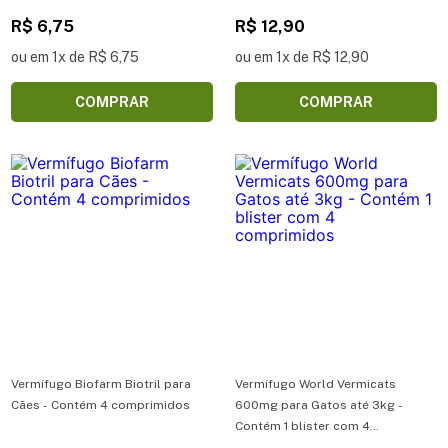
Original Para Cães e Gatos 4
comprimidos
R$ 6,75
R$ 12,90
ou em 1x de R$ 6,75
ou em 1x de R$ 12,90
COMPRAR
COMPRAR
Vermífugo Biofarm Biotril para
Vermífugo World Vermicats
Cães - Contém 4 comprimidos
600mg para Gatos até 3kg -
Contém 1 blister com 4
comprimidos