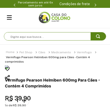
Parcelamento em até 6x
99-0231
(47
Condições de frete
sem juros
Digite aqui sua busca...
Pet Shop
Cães
Medicamento
Vermífugo
Vermífugo Pearson Helmiben 600mg para Cães - Contém 4
comprimidos
Vermífugo Pearson Helmiben 600mg Para Cães -
Contém 4 Comprimidos
R$
39
,
90
1
R$
39
,
90