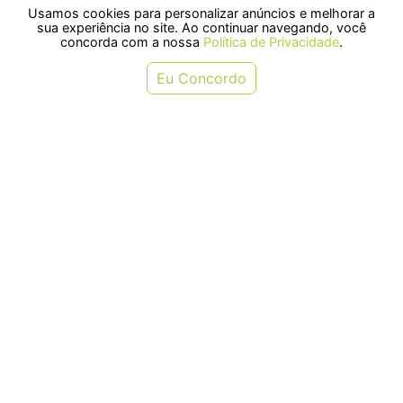
Usamos cookies para personalizar anúncios e melhorar a
ou em 1x de R$ 46,90
ou em 1x de R$ 90,90
sua experiência no site. Ao continuar navegando, você
concorda com a nossa
Política de Privacidade
.
COMPRAR
COMPRAR
Eu Concordo
Vermífugo Dechra Puppy Action
Vermífugo Mundo Animal Mectal
para Cães Filhotes 30ml
Pasta Oral para Gatos 3,6g -
Contém 1 seringa
R$ 21,00
R$ 33,99