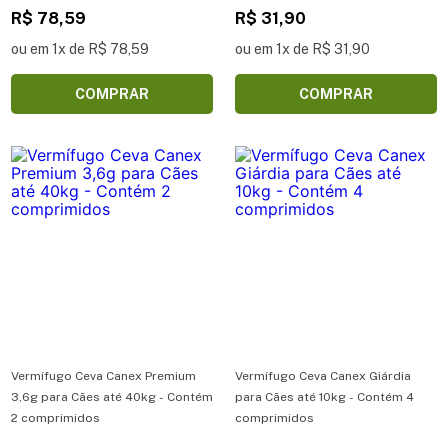
900 mg para Cães 10kg com 4 cp
R$ 78,59
R$ 31,90
ou em 1x de R$ 78,59
ou em 1x de R$ 31,90
COMPRAR
COMPRAR
Vermífugo Ceva Canex Premium
Vermífugo Ceva Canex Giárdia
3,6g para Cães até 40kg - Contém
para Cães até 10kg - Contém 4
2 comprimidos
comprimidos