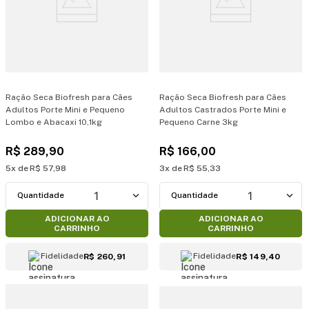
Ração Seca Biofresh para Cães
Ração Seca Biofresh para Cães
Adultos Porte Mini e Pequeno
Adultos Castrados Porte Mini e
Lombo e Abacaxi 10,1kg
Pequeno Carne 3kg
R$
289
,
90
R$
166
,
00
5
R$
57
,
98
3
R$
55
,
33
1
1
ADICIONAR AO
ADICIONAR AO
CARRINHO
CARRINHO
Fidelidade
Fidelidade
R$ 260,91
R$ 149,40