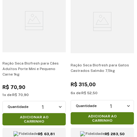
Ração Seca Biofresh para Cães
Ração Seca Biofresh para Gatos
Adultos Porte Mini e Pequeno
Castrados Salmão 7,5kg
Carne 1kg
R$
315
,
00
R$
70
,
90
6
R$
52
,
50
1
R$
70
,
90
1
1
ADICIONAR AO
ADICIONAR AO
CARRINHO
CARRINHO
Fidelidade
Fidelidade
R$ 63,81
R$ 283,50