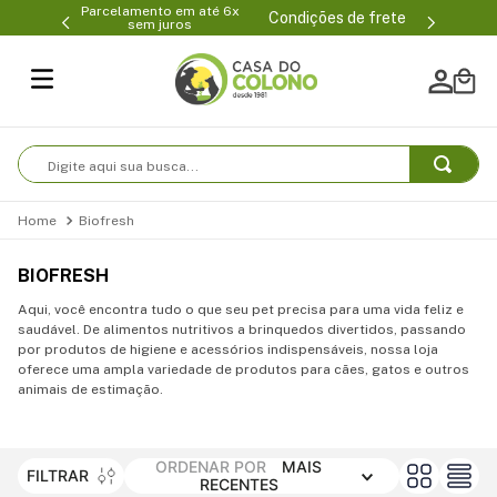
Parcelamento em até 6x
99-0231
(47
Condições de frete
sem juros
Digite aqui sua busca...
Biofresh
BIOFRESH
Aqui, você encontra tudo o que seu pet precisa para uma vida feliz e
saudável. De alimentos nutritivos a brinquedos divertidos, passando
por produtos de higiene e acessórios indispensáveis, nossa loja
oferece uma ampla variedade de produtos para cães, gatos e outros
animais de estimação.
ORDENAR POR
MAIS
FILTRAR
RECENTES