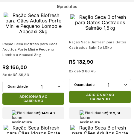
9
produtos
Ração Seca Biofresh para Gatos
Ração Seca Biofresh para Cães
Castrados Salmão 1,5kg
Adultos Porte Mini e Pequeno
Lombo e Abacaxi 3kg
R$
132
,
90
R$
166
,
00
2
R$
66
,
45
3
R$
55
,
33
1
1
ADICIONAR AO
ADICIONAR AO
CARRINHO
CARRINHO
Fidelidade
Fidelidade
R$ 149,40
R$ 119,61