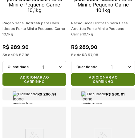
Ração Seca Biofresh para Cães
Ração Seca Biofresh para Cães
Idosos Porte Mini e Pequeno Carne
Adultos Porte Mini e Pequeno
10,1kg
Carne 10,1kg
R$
289
,
90
R$
289
,
90
5
R$
57
,
98
5
R$
57
,
98
1
1
ADICIONAR AO
ADICIONAR AO
CARRINHO
CARRINHO
Fidelidade
Fidelidade
R$ 260,91
R$ 260,91