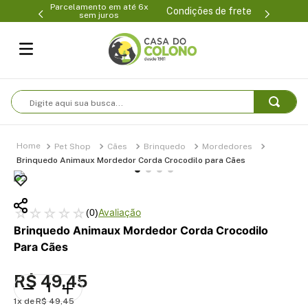
Parcelamento em até 6x
99-0231
(47
Condições de frete
sem juros
Digite aqui sua busca...
Pet Shop
Cães
Brinquedo
Mordedores
Brinquedo Animaux Mordedor Corda Crocodilo para Cães
☆
☆
☆
☆
☆
(
0
)
Brinquedo Animaux Mordedor Corda Crocodilo
Para Cães
R$
49
,
45
1
R$
49
,
45