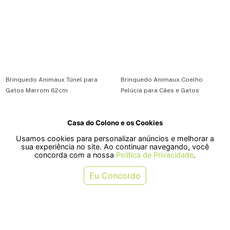
Brinquedo Animaux Túnel para
Brinquedo Animaux Coelho
Gatos Marrom 62cm
Pelúcia para Cães e Gatos
Casa do Colono e os Cookies
R$ 94,51
R$ 41,42
Usamos cookies para personalizar anúncios e melhorar a
ou em 1x de R$ 94,51
ou em 1x de R$ 41,42
sua experiência no site. Ao continuar navegando, você
concorda com a nossa
Política de Privacidade
.
COMPRAR
COMPRAR
Eu Concordo