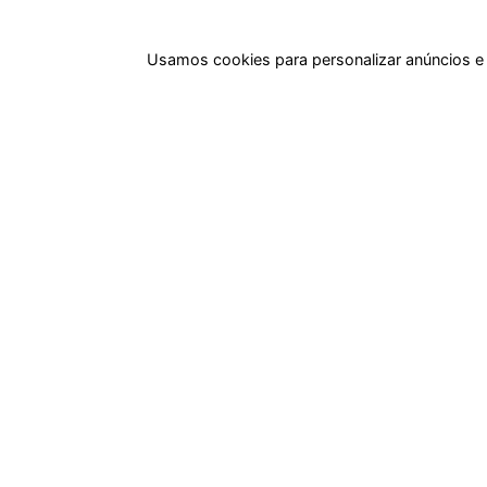
Usamos cookies para personalizar anúncios e 
Rua Pre. Frederico Hardt, 119 - Centro, Indaial - SC,
89080-018