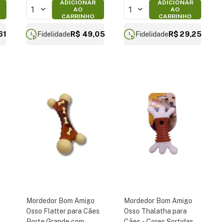
ADICIONAR
ADICIONAR
1
1
AO
AO
CARRINHO
CARRINHO
61
R$ 49,05
R$ 29,25
Fidelidade
Fidelidade
Mordedor Bom Amigo
Mordedor Bom Amigo
Osso Flatter para Cães
Osso Thalatha para
Porte Grande com
Cães - Cores Sortidas