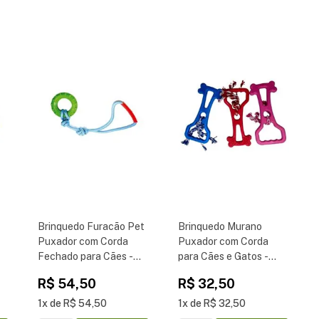
Brinquedo Furacão Pet
Brinquedo Murano
-
Puxador com Corda
Puxador com Corda
Fechado para Cães -
para Cães e Gatos -
Cores Sortidas
Cores Sortidas
R$
54
,
50
R$
32
,
50
1
R$
54
,
50
1
R$
32
,
50