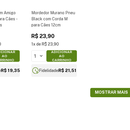
om Amigo
Mordedor Murano Pneu
ara Cães -
Black com Corda M
as
para Cães 12cm
R$
23
,
90
0
1
R$
23
,
90
ICIONAR
ADICIONAR
1
AO
AO
RRINHO
CARRINHO
R$ 19,35
R$ 21,51
e
Fidelidade
MOSTRAR MAIS