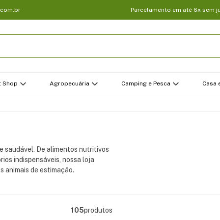
.com.br
Parcelamento em até 6x sem j
t Shop
Agropecuária
Camping e Pesca
Casa e
e saudável. De alimentos nutritivos
rios indispensáveis, nossa loja
s animais de estimação.
105
produtos