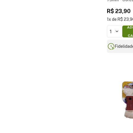
R$
23
,
90
1
R$
23
,
9
AD
1
CA
Fidelidad