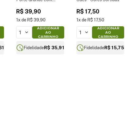
aroma de Bacon -
R$
39
,
90
R$
17
,
50
Tamanho G
1
R$
39
,
90
1
R$
17
,
50
ADICIONAR
ADICIONAR
1
1
AO
AO
CARRINHO
CARRINHO
61
R$ 35,91
R$ 15,75
Fidelidade
Fidelidade