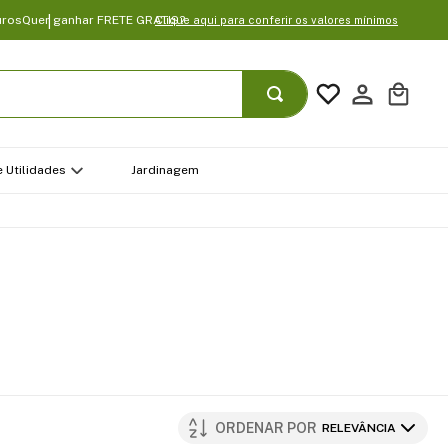
uros
Quer ganhar FRETE GRATIS?
Clique aqui para conferir os valores mínimos
 Utilidades
Jardinagem
ORDENAR POR
RELEVÂNCIA