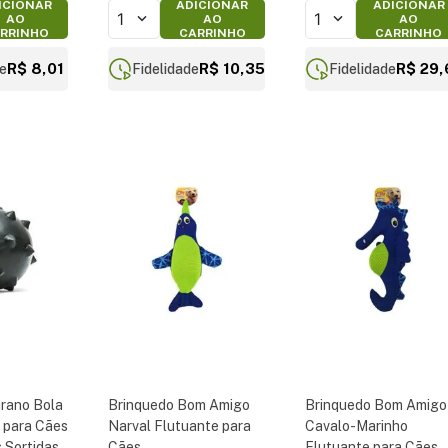
ICIONAR
ADICIONAR
ADICIONAR
1
1
AO
AO
AO
RRINHO
CARRINHO
CARRINHO
R$ 8,01
R$ 10,35
R$ 29,
de
Fidelidade
Fidelidade
rano Bola
Brinquedo Bom Amigo
Brinquedo Bom Amigo
 para Cães
Narval Flutuante para
Cavalo-Marinho
 Sortidas
Cães
Flutuante para Cães