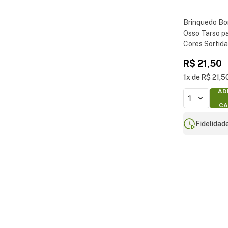
Brinquedo B
Osso Tarso p
Cores Sortid
R$
21
,
50
1
R$
21
,
5
AD
1
CA
Fidelidad