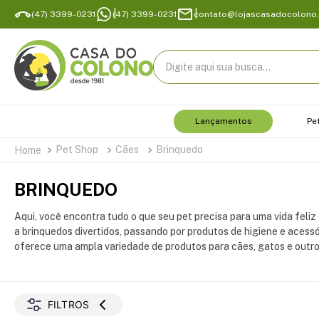
(47) 3399-0231
(47) 3399-0231
contato@lojascasadocolono
Digite aqui sua busca...
Lançamentos
Pe
Pet Shop
Cães
Brinquedo
BRINQUEDO
Aqui, você encontra tudo o que seu pet precisa para uma vida feliz 
a brinquedos divertidos, passando por produtos de higiene e acessó
oferece uma ampla variedade de produtos para cães, gatos e outro
FILTROS