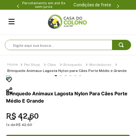
Parcelamento em até 6x
99-0231
(47
Condições de frete
sem juros
Digite aqui sua busca...
Pet Shop
Cães
Brinquedo
Mordedores
Brinquedo Animaux Lagosta Nylon para Cães Porte Médio e Grande
Brinquedo Animaux Lagosta Nylon Para Cães Porte
Médio E Grande
R$
42
,
60
1
R$
42
,
60