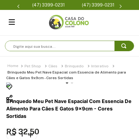
Parcelam
(47) 3399-0231
(47) 3399-0231
se
Digite aqui sua busca...
Pet Shop
Cães
Brinquedo
Interativo
Brinquedo Meu Pet Nave Espacial com Essencia de Alimento para
Cães e Gatos 9x9cm - Cores Sortidas
Brinquedo Meu Pet Nave Espacial Com Essencia De
Alimento Para Cães E Gatos 9x9cm - Cores
Sortidas
R$
32
,
50