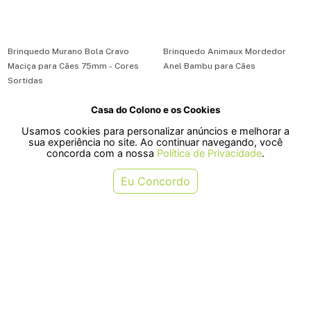
Brinquedo Murano Bola Cravo
Brinquedo Animaux Mordedor
Maciça para Cães 75mm - Cores
Anel Bambu para Cães
Sortidas
Casa do Colono e os Cookies
R$ 23,90
R$ 35,90
Usamos cookies para personalizar anúncios e melhorar a
ou em 1x de R$ 23,90
ou em 1x de R$ 35,90
sua experiência no site. Ao continuar navegando, você
concorda com a nossa
Política de Privacidade
.
COMPRAR
COMPRAR
Eu Concordo