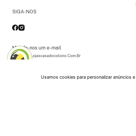
SIGA-NOS
Mande-nos um e-mail
Contato@lojascasadocolono.com.br
Usamos cookies para personalizar anúncios e 
Rua Pre. Frederico Hardt, 119 - Centro, Indaial - SC,
89080-018