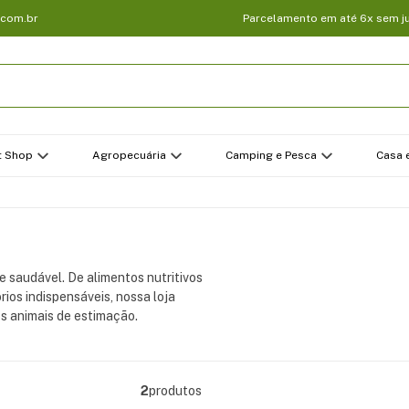
.com.br
Parcelamento em até 6x sem j
t Shop
Agropecuária
Camping e Pesca
Casa e
e saudável. De alimentos nutritivos
rios indispensáveis, nossa loja
s animais de estimação.
2
produtos