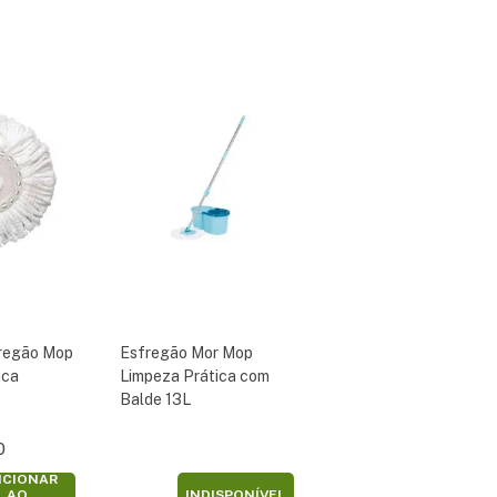
fregão Mop
Esfregão Mor Mop
ica
Limpeza Prática com
Balde 13L
0
ICIONAR
AO
INDISPONÍVEL