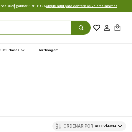
uros
Quer ganhar FRETE GRATIS?
Clique aqui para conferir os valores mínimos
 Utilidades
Jardinagem
ORDENAR POR
RELEVÂNCIA