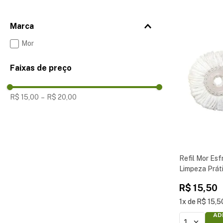
Marca
Mor
Faixas de preço
R$ 15,00
–
R$ 20,00
Refil Mor Es
Limpeza Prát
R$
15
,
50
1
R$
15
,
5
AD
1