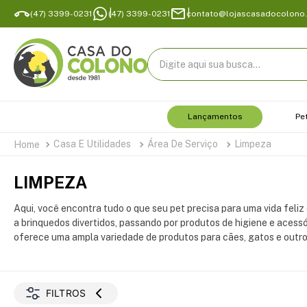
(47) 3399-0231
(47) 3399-0231
contato@lojascasadocolono
Digite aqui sua busca...
Lançamentos
Pe
Casa E Utilidades
Área De Serviço
Limpeza
LIMPEZA
Aqui, você encontra tudo o que seu pet precisa para uma vida feliz 
a brinquedos divertidos, passando por produtos de higiene e acessó
oferece uma ampla variedade de produtos para cães, gatos e outro
FILTROS