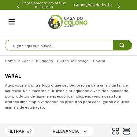
Parcelamento em até 6x
99-0231
(47
Condições de frete
sem juros
Digite aqui sua busca...
Casa E Utilidades
Área De Serviço
Varal
VARAL
Aqui, você encontra tudo o que seu pet precisa para uma vida feliz e
saudável. De alimentos nutritivos a brinquedos divertidos, passando
por produtos de higiene e acessórios indispensáveis, nossa loja
oferece uma ampla variedade de produtos para cães, gatos e outros
animais de estimação.
FILTRAR
RELEVÂNCIA