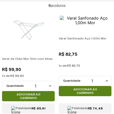
6
produtos
Varal Sanfonado Aço 1,00m Mor
R$
82
,
75
Varal de Chão Mor Slim com Abas
1
R$
82
,
75
R$
99
,
90
1
R$
99
,
90
1
1
ADICIONAR AO
CARRINHO
ADICIONAR AO
CARRINHO
Fidelidade
Fidelidade
R$ 89,91
R$ 74,48