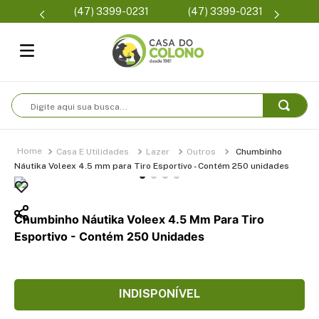
Parcelam
(47) 3399-0231
(47) 3399-0231
se
Digite aqui sua busca...
Casa E Utilidades
Lazer
Outros
Chumbinho
Náutika Voleex 4.5 mm para Tiro Esportivo - Contém 250 unidades
Chumbinho Náutika Voleex 4.5 Mm Para Tiro
Esportivo - Contém 250 Unidades
INDISPONÍVEL