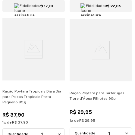
Fidelidade
Fidelidade
R$ 17,01
R$ 22,05
Ração Poytara Tropicais Dia a Dia
Ração Poytara para Tartarugas
para Peixes Tropicais Porte
Tigre d'Água Filhotes 90g
Pequeno 95g
R$
29
,
95
R$
37
,
90
1
R$
29
,
95
1
R$
37
,
90
1
1