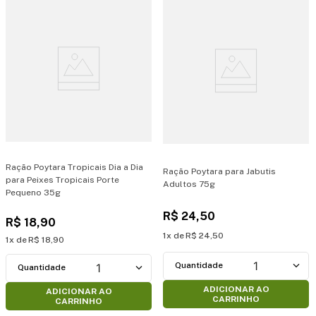
Ração Poytara Tropicais Dia a Dia
Ração Poytara para Jabutis
para Peixes Tropicais Porte
Adultos 75g
Pequeno 35g
R$
24
,
50
R$
18
,
90
1
R$
24
,
50
1
R$
18
,
90
1
1
ADICIONAR AO
ADICIONAR AO
CARRINHO
CARRINHO