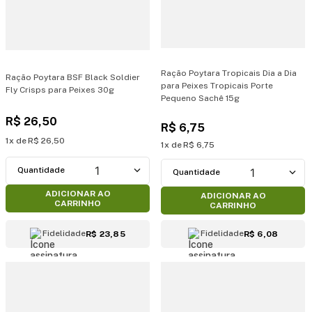
Ração Poytara Tropicais Dia a Dia
Ração Poytara BSF Black Soldier
para Peixes Tropicais Porte
Fly Crisps para Peixes 30g
Pequeno Sachê 15g
R$
26
,
50
R$
6
,
75
1
R$
26
,
50
1
R$
6
,
75
1
1
ADICIONAR AO
ADICIONAR AO
CARRINHO
CARRINHO
Fidelidade
Fidelidade
R$ 23,85
R$ 6,08