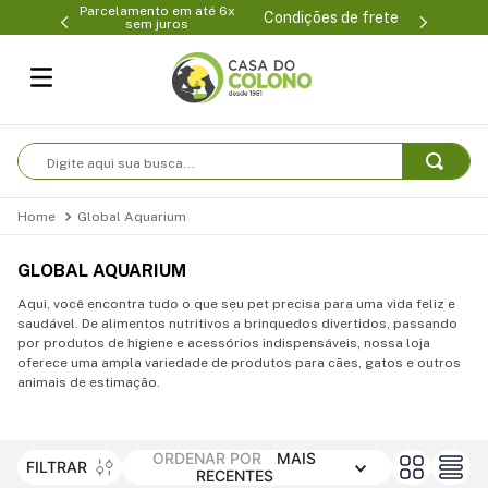
Parcelamento em até 6x
99-0231
(47
Condições de frete
sem juros
Digite aqui sua busca...
Global Aquarium
GLOBAL AQUARIUM
Aqui, você encontra tudo o que seu pet precisa para uma vida feliz e
saudável. De alimentos nutritivos a brinquedos divertidos, passando
por produtos de higiene e acessórios indispensáveis, nossa loja
oferece uma ampla variedade de produtos para cães, gatos e outros
animais de estimação.
ORDENAR POR
MAIS
FILTRAR
RECENTES