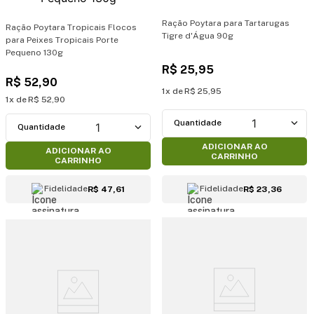
Ração Poytara para Tartarugas
Ração Poytara Tropicais Flocos
Tigre d'Água 90g
para Peixes Tropicais Porte
Pequeno 130g
R$
25
,
95
R$
52
,
90
1
R$
25
,
95
1
R$
52
,
90
1
1
ADICIONAR AO
ADICIONAR AO
CARRINHO
CARRINHO
Fidelidade
Fidelidade
R$ 47,61
R$ 23,36