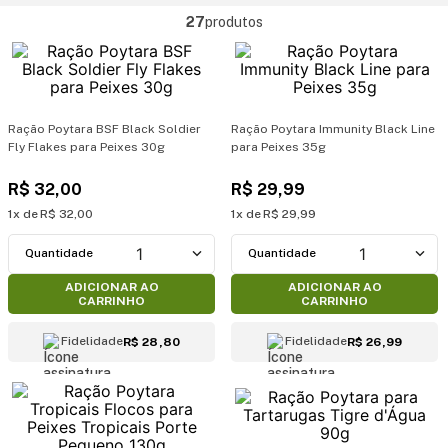
27
produtos
Ração Poytara BSF Black Soldier
Ração Poytara Immunity Black Line
Fly Flakes para Peixes 30g
para Peixes 35g
R$
32
,
00
R$
29
,
99
1
R$
32
,
00
1
R$
29
,
99
1
1
ADICIONAR AO
ADICIONAR AO
CARRINHO
CARRINHO
Fidelidade
Fidelidade
R$ 28,80
R$ 26,99