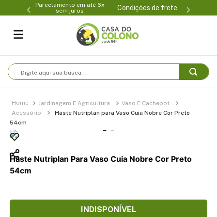
Parcelamento em até 6x
99-0231
(47
Condições de frete
sem juros
Digite aqui sua busca...
Jardinagem E Agricultura
Vaso E Cachepot
Acessório
Haste Nutriplan para Vaso Cuia Nobre Cor Preto
54cm
Haste Nutriplan Para Vaso Cuia Nobre Cor Preto
54cm
INDISPONÍVEL