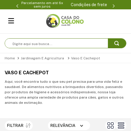
Parcelamento em até 6x
99-0231
(47
Condições de frete
sem juros
Digite aqui sua busca...
Jardinagem E Agricultura
Vaso E Cachepot
VASO E CACHEPOT
Aqui, você encontra tudo o que seu pet precisa para uma vida feliz e
saudável. De alimentos nutritivos a brinquedos divertidos, passando
por produtos de higiene e acessórios indispensáveis, nossa loja
oferece uma ampla variedade de produtos para cães, gatos e outros
animais de estimação.
FILTRAR
RELEVÂNCIA