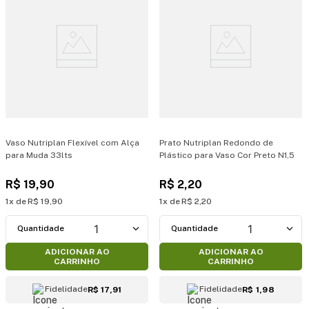
Vaso Nutriplan Flexível com Alça
Prato Nutriplan Redondo de
para Muda 33lts
Plástico para Vaso Cor Preto N1,5
R$
19
,
90
R$
2
,
20
1
R$
19
,
90
1
R$
2
,
20
1
1
ADICIONAR AO
ADICIONAR AO
CARRINHO
CARRINHO
Fidelidade
Fidelidade
R$ 17,91
R$ 1,98