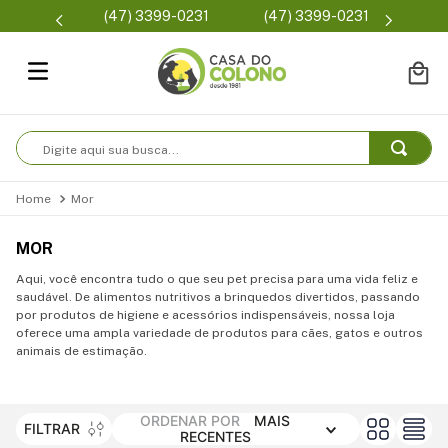
Parcelam
(47) 3399-0231
(47) 3399-0231
se
Digite aqui sua busca...
Mor
MOR
Aqui, você encontra tudo o que seu pet precisa para uma vida feliz e
saudável. De alimentos nutritivos a brinquedos divertidos, passando
por produtos de higiene e acessórios indispensáveis, nossa loja
oferece uma ampla variedade de produtos para cães, gatos e outros
animais de estimação.
ORDENAR POR
MAIS
FILTRAR
RECENTES