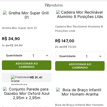
72
produtos
Cadeira Mor Reclinável Alumínio 8
Grelha Mor Super Grill 01
Posições Lilás
R$
34
,
90
R$
147
,
00
1
R$
34
,
90
2
R$
73
,
50
1
1
ADICIONAR AO
ADICIONAR AO
CARRINHO
CARRINHO
Fidelidade
R$ 31,41
Boia de Braço Infantil Mor Homem-