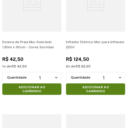
Esteira de Praia Mor Dobrável
Inflador Elétrico Mor para Infláveis
1,80m x 90cm - Cores Sortidas
220V
R$
42
,
50
R$
124
,
50
1
R$
42
,
50
2
R$
62
,
25
1
1
ADICIONAR AO
ADICIONAR AO
CARRINHO
CARRINHO