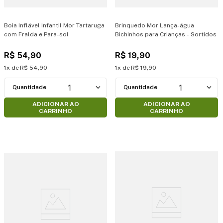
Boia Inflável Infantil Mor Tartaruga
Brinquedo Mor Lança-água
com Fralda e Para-sol
Bichinhos para Crianças - Sortidos
R$
54
,
90
R$
19
,
90
1
R$
54
,
90
1
R$
19
,
90
1
1
ADICIONAR AO
ADICIONAR AO
CARRINHO
CARRINHO