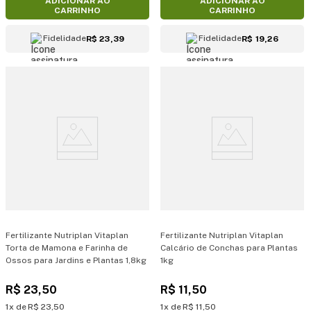
ADICIONAR AO
ADICIONAR AO
CARRINHO
CARRINHO
Fidelidade
Fidelidade
R$ 23,39
R$ 19,26
Fertilizante Nutriplan Vitaplan
Fertilizante Nutriplan Vitaplan
Torta de Mamona e Farinha de
Calcário de Conchas para Plantas
Ossos para Jardins e Plantas 1,8kg
1kg
R$
23
,
50
R$
11
,
50
1
R$
23
,
50
1
R$
11
,
50