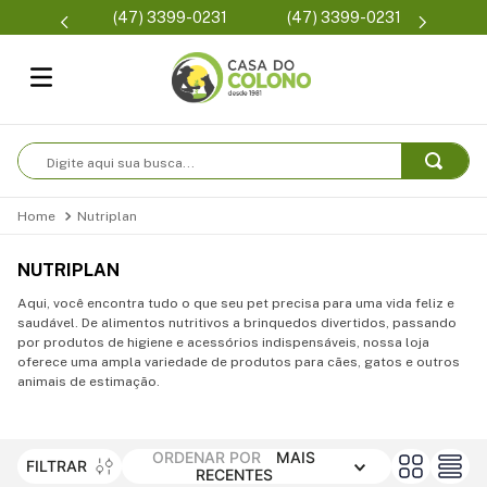
Parcelam
(47) 3399-0231
(47) 3399-0231
se
Digite aqui sua busca...
Nutriplan
NUTRIPLAN
Aqui, você encontra tudo o que seu pet precisa para uma vida feliz e
saudável. De alimentos nutritivos a brinquedos divertidos, passando
por produtos de higiene e acessórios indispensáveis, nossa loja
oferece uma ampla variedade de produtos para cães, gatos e outros
animais de estimação.
ORDENAR POR
MAIS
FILTRAR
RECENTES