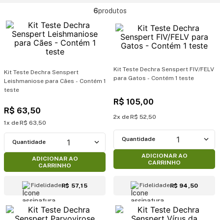
6
produtos
Kit Teste Dechra Senspert FIV/FELV
Kit Teste Dechra Senspert
para Gatos - Contém 1 teste
Leishmaniose para Cães - Contém 1
teste
R$
105
,
00
R$
63
,
50
2
R$
52
,
50
1
R$
63
,
50
1
1
ADICIONAR AO
ADICIONAR AO
CARRINHO
CARRINHO
Fidelidade
Fidelidade
R$ 57,15
R$ 94,50