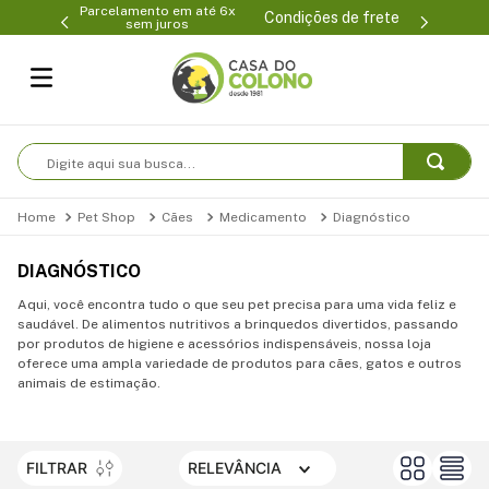
Parcelamento em até 6x
99-0231
(47
Condições de frete
sem juros
Digite aqui sua busca...
Pet Shop
Cães
Medicamento
Diagnóstico
DIAGNÓSTICO
Aqui, você encontra tudo o que seu pet precisa para uma vida feliz e
saudável. De alimentos nutritivos a brinquedos divertidos, passando
por produtos de higiene e acessórios indispensáveis, nossa loja
oferece uma ampla variedade de produtos para cães, gatos e outros
animais de estimação.
FILTRAR
RELEVÂNCIA