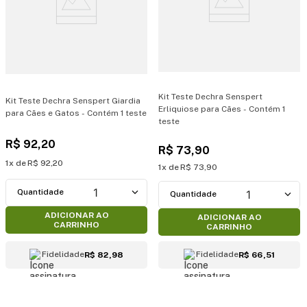
Kit Teste Dechra Senspert
Kit Teste Dechra Senspert Giardia
Erliquiose para Cães - Contém 1
para Cães e Gatos - Contém 1 teste
teste
R$
92
,
20
R$
73
,
90
1
R$
92
,
20
1
R$
73
,
90
1
1
ADICIONAR AO
ADICIONAR AO
CARRINHO
CARRINHO
Fidelidade
Fidelidade
R$ 82,98
R$ 66,51