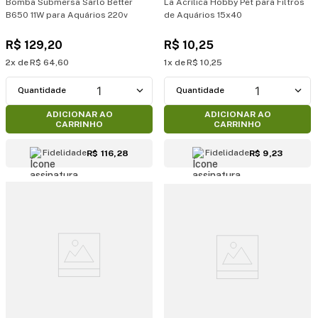
Bomba Submersa Sarlo Better
Lã Acrílica Hobby Pet para Filtros
B650 11W para Aquários 220v
de Aquários 15x40
R$
129
,
20
R$
10
,
25
2
R$
64
,
60
1
R$
10
,
25
1
1
ADICIONAR AO
ADICIONAR AO
CARRINHO
CARRINHO
Fidelidade
Fidelidade
R$ 116,28
R$ 9,23