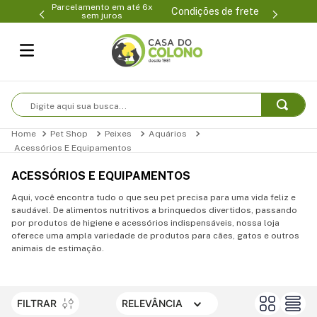
Parcelamento em até 6x
99-0231
(47
Condições de frete
sem juros
Digite aqui sua busca...
Pet Shop
Peixes
Aquários
Acessórios E Equipamentos
ACESSÓRIOS E EQUIPAMENTOS
Aqui, você encontra tudo o que seu pet precisa para uma vida feliz e
saudável. De alimentos nutritivos a brinquedos divertidos, passando
por produtos de higiene e acessórios indispensáveis, nossa loja
oferece uma ampla variedade de produtos para cães, gatos e outros
animais de estimação.
FILTRAR
RELEVÂNCIA