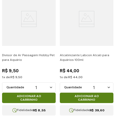
Divisor de Ar Passagem Hobby Pet
Alcalinizante Labcon Alcali para
para Aquário
Aquários 100ml
R$
9
,
50
R$
44
,
00
1
R$
9
,
50
1
R$
44
,
00
1
1
ADICIONAR AO
ADICIONAR AO
CARRINHO
CARRINHO
Fidelidade
Fidelidade
R$ 8,55
R$ 39,60