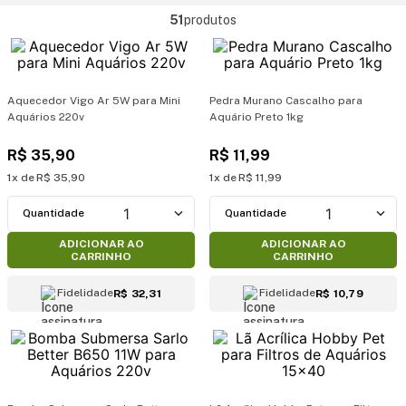
51
produtos
Aquecedor Vigo Ar 5W para Mini
Pedra Murano Cascalho para
Aquários 220v
Aquário Preto 1kg
R$
35
,
90
R$
11
,
99
1
R$
35
,
90
1
R$
11
,
99
1
1
ADICIONAR AO
ADICIONAR AO
CARRINHO
CARRINHO
Fidelidade
Fidelidade
R$ 32,31
R$ 10,79