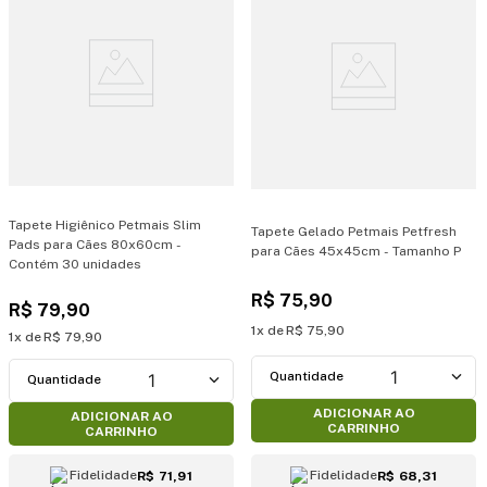
Tapete Higiênico Petmais Slim
Tapete Gelado Petmais Petfresh
Pads para Cães 80x60cm -
para Cães 45x45cm - Tamanho P
Contém 30 unidades
R$
75
,
90
R$
79
,
90
1
R$
75
,
90
1
R$
79
,
90
1
1
ADICIONAR AO
ADICIONAR AO
CARRINHO
CARRINHO
Fidelidade
Fidelidade
R$ 71,91
R$ 68,31