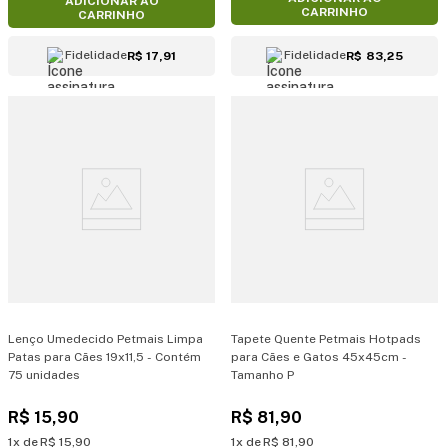
ADICIONAR AO
CARRINHO
CARRINHO
Fidelidade
Fidelidade
R$ 17,91
R$ 83,25
Lenço Umedecido Petmais Limpa
Tapete Quente Petmais Hotpads
Patas para Cães 19x11,5 - Contém
para Cães e Gatos 45x45cm -
75 unidades
Tamanho P
R$
15
,
90
R$
81
,
90
1
R$
15
,
90
1
R$
81
,
90