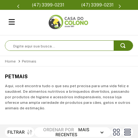
Parcelam
(47) 3399-0231
(47) 3399-0231
se
Digite aqui sua busca...
Petmais
PETMAIS
Aqui, você encontra tudo o que seu pet precisa para uma vida feliz e
saudável. De alimentos nutritivos a brinquedos divertidos, passando
por produtos de higiene e acessórios indispensáveis, nossa loja
oferece uma ampla variedade de produtos para cães, gatos e outros
animais de estimação.
ORDENAR POR
MAIS
FILTRAR
RECENTES