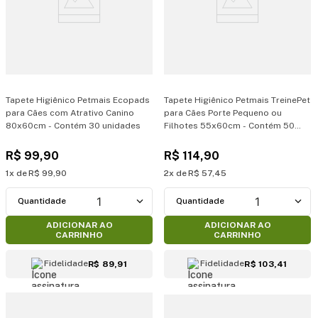
Tapete Higiênico Petmais Ecopads
Tapete Higiênico Petmais TreinePet
para Cães com Atrativo Canino
para Cães Porte Pequeno ou
80x60cm - Contém 30 unidades
Filhotes 55x60cm - Contém 50
unidades
R$
99
,
90
R$
114
,
90
1
R$
99
,
90
2
R$
57
,
45
1
1
ADICIONAR AO
ADICIONAR AO
CARRINHO
CARRINHO
Fidelidade
Fidelidade
R$ 89,91
R$ 103,41