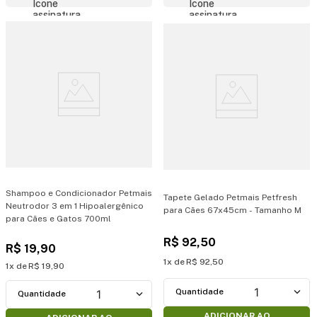
Shampoo e Condicionador Petmais
Tapete Gelado Petmais Petfresh
Neutrodor 3 em 1 Hipoalergênico
para Cães 67x45cm - Tamanho M
para Cães e Gatos 700ml
R$
92
,
50
R$
19
,
90
1
R$
92
,
50
1
R$
19
,
90
1
1
ADICIONAR AO