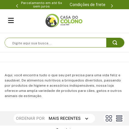
Parcelamento em até 6x
99-0231
(47
Condições de frete
sem juros
Digite aqui sua busca...
Aqui, você encontra tudo o que seu pet precisa para uma vida feliz e
saudável. De alimentos nutritivos a brinquedos divertidos, passando
por produtos de higiene e acessórios indispensáveis, nossa loja
oferece uma ampla variedade de produtos para cães, gatos e outros
animais de estimação.
ORDENAR POR
MAIS RECENTES