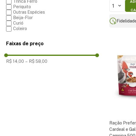
Trinca Ferro
AD
1
Periquito
CA
Outras Espécies
Beija-Flor
Fidelidad
Curió
Coleiro
Faixas de preço
R$ 14,00
–
R$ 58,00
Ração Prefer
Cardeal e Gal
Campina 500