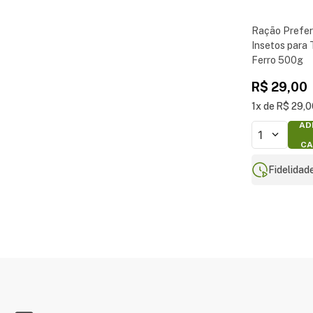
Ração Prefer
Insetos para 
Ferro 500g
R$
29
,
00
1
R$
29
,
0
AD
1
CA
Fidelidad