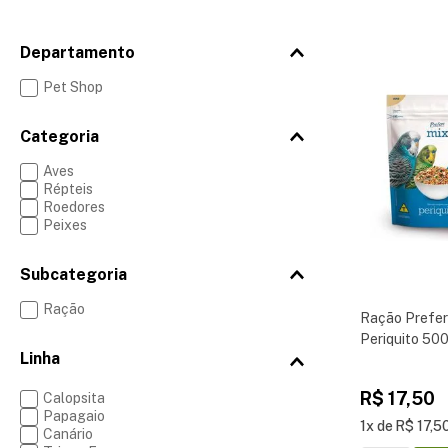
Departamento
Pet Shop
Categoria
Aves
Répteis
Roedores
Peixes
Subcategoria
Ração
Ração Prefer
Periquito 50
R$
17
,
50
Calopsita
Papagaio
1
R$
17
,
5
Canário