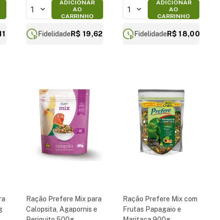
ADICIONAR
ADICIONAR
1
1
AO
AO
CARRINHO
CARRINHO
11
R$ 19,62
R$ 18,00
Fidelidade
Fidelidade
ra
Ração Prefere Mix para
Ração Prefere Mix com
g
Calopsita, Agapornis e
Frutas Papagaio e
Periquito 500g
Maritaca 900g