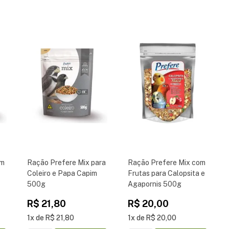
om
Ração Prefere Mix para
Ração Prefere Mix com
Coleiro e Papa Capim
Frutas para Calopsita e
500g
Agapornis 500g
R$
21
,
80
R$
20
,
00
1
R$
21
,
80
1
R$
20
,
00