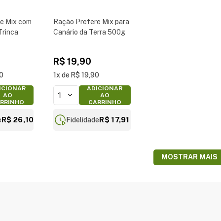
e Mix com
Ração Prefere Mix para
Trinca
Canário da Terra 500g
R$
19
,
90
0
1
R$
19
,
90
ICIONAR
ADICIONAR
1
AO
AO
RRINHO
CARRINHO
R$ 26,10
R$ 17,91
e
Fidelidade
MOSTRAR MAIS