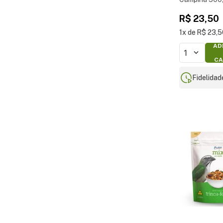
R$
23
,
50
1
R$
23
,
5
AD
1
CA
Fidelidad