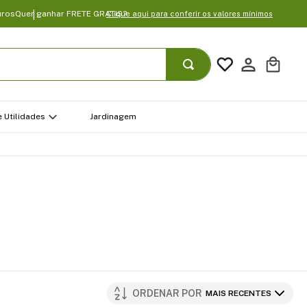
uros
Quer ganhar FRETE GRATIS?
Clique aqui para conferir os valores mínimos
 Utilidades
Jardinagem
ORDENAR POR
MAIS RECENTES