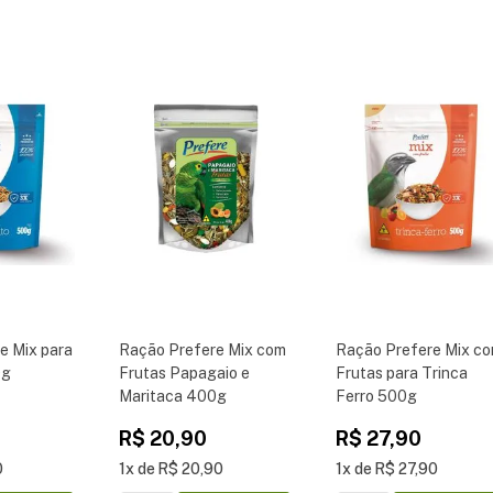
e Mix para
Ração Prefere Mix com
Ração Prefere Mix c
0g
Frutas Papagaio e
Frutas para Trinca
Maritaca 400g
Ferro 500g
R$
20
,
90
R$
27
,
90
0
1
R$
20
,
90
1
R$
27
,
90