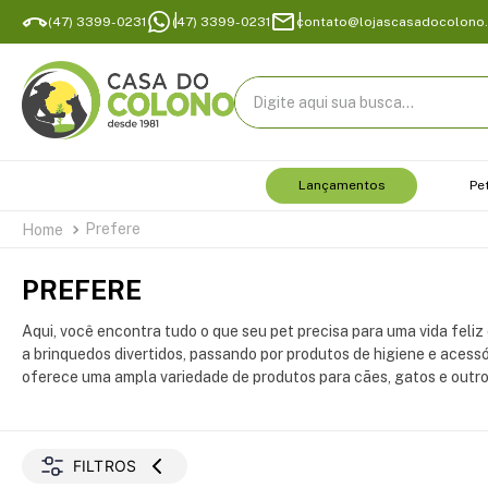
(47) 3399-0231
(47) 3399-0231
contato@lojascasadocolono
Digite aqui sua busca...
Lançamentos
Pe
Prefere
PREFERE
Aqui, você encontra tudo o que seu pet precisa para uma vida feliz 
a brinquedos divertidos, passando por produtos de higiene e acessó
oferece uma ampla variedade de produtos para cães, gatos e outro
FILTROS