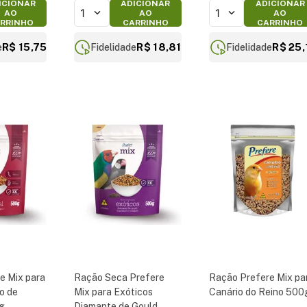
ICIONAR
ADICIONAR
ADICIONAR
1
1
AO
AO
AO
RRINHO
CARRINHO
CARRINHO
R$ 15,75
R$ 18,81
R$ 25,
e
Fidelidade
Fidelidade
e Mix para
Ração Seca Prefere
Ração Prefere Mix pa
o de
Mix para Exóticos
Canário do Reino 500
g
Diamante de Gould,