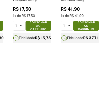
R$
17
,
50
R$
41
,
90
1
R$
17
,
50
1
R$
41
,
90
ADICIONAR
ADICIONAR
1
1
AO
AO
CARRINHO
CARRINHO
30
R$ 15,75
R$ 37,71
Fidelidade
Fidelidade