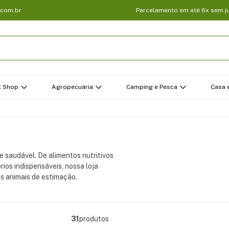
.com.br
Parcelamento em até 6x sem j
t Shop
Agropecuária
Camping e Pesca
Casa e
e saudável. De alimentos nutritivos
rios indispensáveis, nossa loja
s animais de estimação.
31
produtos