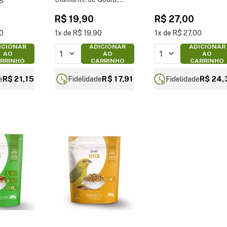
Mandarim e Calafate
R$
19
,
90
R$
27
,
00
500g
0
1
R$
19
,
90
1
R$
27
,
00
ICIONAR
ADICIONAR
ADICIONAR
1
1
AO
AO
AO
RRINHO
CARRINHO
CARRINHO
R$ 21,15
R$ 17,91
R$ 24,
e
Fidelidade
Fidelidade